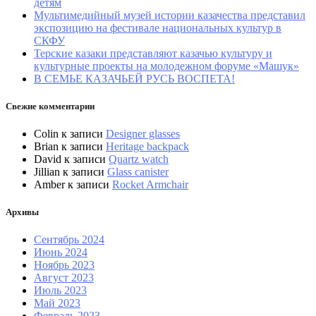
детям
Мультимедийный музей истории казачества представил
экспозицию на фестивале национальных культур в
СКФУ
Терские казаки представляют казачью культуру и
культурные проекты на молодежном форуме «Машук»
В СЕМЬЕ КАЗАЧЬЕЙ РУСЬ ВОСПЕТА!
Свежие комментарии
Colin
к записи
Designer glasses
Brian
к записи
Heritage backpack
David
к записи
Quartz watch
Jillian
к записи
Glass canister
Amber
к записи
Rocket Armchair
Архивы
Сентябрь 2024
Июнь 2024
Ноябрь 2023
Август 2023
Июль 2023
Май 2023
Февраль 2023