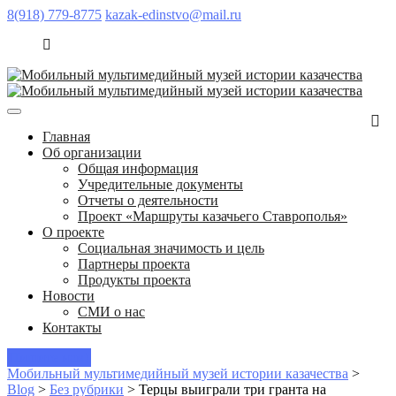
8(918) 779-8775
kazak-edinstvo@mail.ru
Главная
Об организации
Общая информация
Учредительные документы
Отчеты о деятельности
Проект «Маршруты казачьего Ставрополья»
О проекте
Социальная значимость и цель
Партнеры проекта
Продукты проекта
Новости
СМИ о нас
Контакты
Пишите нам!
Мобильный мультимедийный музей истории казачества
>
Blog
>
Без рубрики
>
Терцы выиграли три гранта на