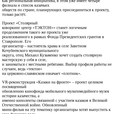
как региональная инициатива, в этом уже имеет четыре
филиала и список казачьих
обществ по стране, планирующих присоединиться к проекту,
только растёт.
Проект «Столярный
коворкинг центр «ТЭКТОН»» станет логичным
продолжением такого же проекта уже
реализованного в рамках Фонда Президентских грантов в
Ставрополе. Его
организатор – настоятель храма в селе Заветном
Кочубеевского муниципального
округа, отец Михаил Кузьменко хочет создать столярную
мастерскую у себя в селе,
и заниматься с местными ребятами. Выбор профиля работы не
случаен, ведь «тектон»
на церковно-славянском означает «плотник».
VR-реконструкция «Казаки на фронте» – проект целиком
посвященный
обновлению кинофонда мобильного мультимедийного музея
истории казачества, а
именно киноленты связанной с участием казаков в Великой
Отечественной войне. Обновленный
мини-фильм на эту тематику организаторы хотят выпустить к