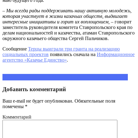
маю будущего года.
– Мы всегда рады поддерживать нашу активную молодежь,
которая участвует в жизни казачьих обществ, выдвигает
интересные инициативы и горит их воплощением, –
говорит
заместитель руководителя комитета Ставропольского края по
делам национальностей и казачества, атаман Ставропольского
окружного казачьего общества Сергей Пальчиков.
Сообщение
Терцы выиграли три гранта на реализацию
социальных проектов
появились сначала на
Информационное
агентство «Казачье Единство»
.
Share on Facebook
Share on Twitter
Share on LinkedIn
Добавить комментарий
Ваш e-mail не будет опубликован.
Обязательные поля
помечены
*
Комментарий