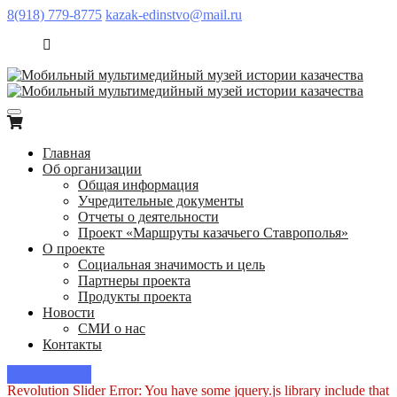
8(918) 779-8775
kazak-edinstvo@mail.ru
Главная
Об организации
Общая информация
Учредительные документы
Отчеты о деятельности
Проект «Маршруты казачьего Ставрополья»
О проекте
Социальная значимость и цель
Партнеры проекта
Продукты проекта
Новости
СМИ о нас
Контакты
Пишите нам!
Revolution Slider Error: You have some jquery.js library include that