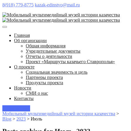
8(918) 779-8775
kazak-edinstvo@mail.ru
Главная
Об организации
Общая информация
Учредительные документы
Отчеты о деятельности
Проект «Маршруты казачьего Ставрополья»
О проекте
Социальная значимость и цель
Партнеры проекта
Продукты проекта
Новости
СМИ о нас
Контакты
Пишите нам!
Мобильный мультимедийный музей истории казачества
>
Blog
>
2023
>
Июль