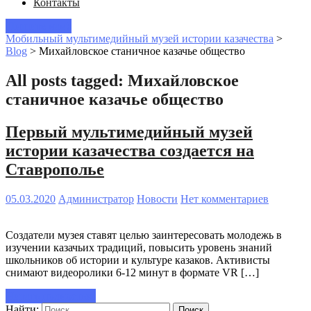
Контакты
Пишите нам!
Мобильный мультимедийный музей истории казачества
>
Blog
>
Михайловское станичное казачье общество
All posts tagged: Михайловское
станичное казачье общество
Первый мультимедийный музей
истории казачества создается на
Ставрополье
05.03.2020
Администратор
Новости
Нет комментариев
Создатели музея ставят целью заинтересовать молодежь в
изучении казачьих традиций, повысить уровень знаний
школьников об истории и культуре казаков. Активисты
снимают видеоролики 6-12 минут в формате VR […]
Читать полностью
Найти: