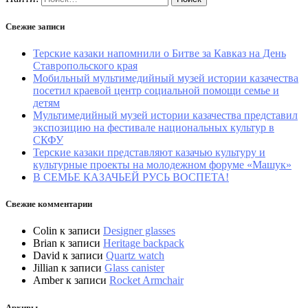
Свежие записи
Терские казаки напомнили о Битве за Кавказ на День
Ставропольского края
Мобильный мультимедийный музей истории казачества
посетил краевой центр социальной помощи семье и
детям
Мультимедийный музей истории казачества представил
экспозицию на фестивале национальных культур в
СКФУ
Терские казаки представляют казачью культуру и
культурные проекты на молодежном форуме «Машук»
В СЕМЬЕ КАЗАЧЬЕЙ РУСЬ ВОСПЕТА!
Свежие комментарии
Colin
к записи
Designer glasses
Brian
к записи
Heritage backpack
David
к записи
Quartz watch
Jillian
к записи
Glass canister
Amber
к записи
Rocket Armchair
Архивы