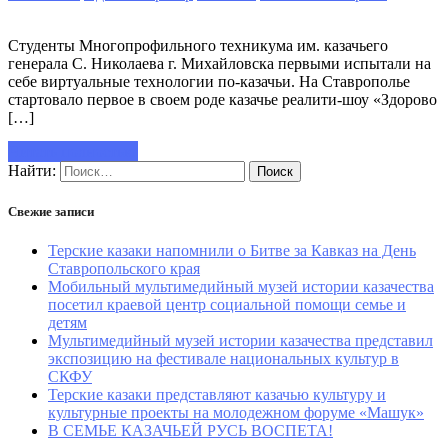
Студенты Многопрофильного техникума им. казачьего
генерала С. Николаева г. Михайловска первыми испытали на
себе виртуальные технологии по-казачьи. На Ставрополье
стартовало первое в своем роде казачье реалити-шоу «Здорово
[…]
Читать полностью
Найти:
Свежие записи
Терские казаки напомнили о Битве за Кавказ на День
Ставропольского края
Мобильный мультимедийный музей истории казачества
посетил краевой центр социальной помощи семье и
детям
Мультимедийный музей истории казачества представил
экспозицию на фестивале национальных культур в
СКФУ
Терские казаки представляют казачью культуру и
культурные проекты на молодежном форуме «Машук»
В СЕМЬЕ КАЗАЧЬЕЙ РУСЬ ВОСПЕТА!