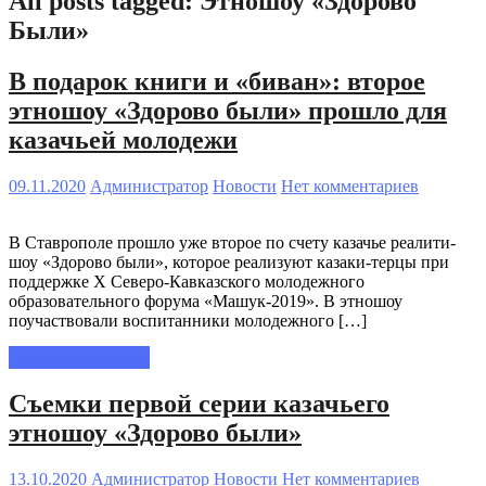
All posts tagged: Этношоу «Здорово
Были»
В подарок книги и «биван»: второе
этношоу «Здорово были» прошло для
казачьей молодежи
09.11.2020
Администратор
Новости
Нет комментариев
В Ставрополе прошло уже второе по счету казачье реалити-
шоу «Здорово были», которое реализуют казаки-терцы при
поддержке Х Северо-Кавказского молодежного
образовательного форума «Машук-2019». В этношоу
поучаствовали воспитанники молодежного […]
Читать полностью
Съемки первой серии казачьего
этношоу «Здорово были»
13.10.2020
Администратор
Новости
Нет комментариев