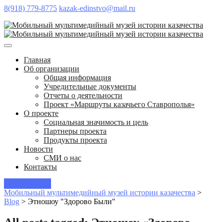
8(918) 779-8775
kazak-edinstvo@mail.ru
Главная
Об организации
Общая информация
Учредительные документы
Отчеты о деятельности
Проект «Маршруты казачьего Ставрополья»
О проекте
Социальная значимость и цель
Партнеры проекта
Продукты проекта
Новости
СМИ о нас
Контакты
Пишите нам!
Мобильный мультимедийный музей истории казачества
>
Blog
>
Этношоу "Здорово Были"