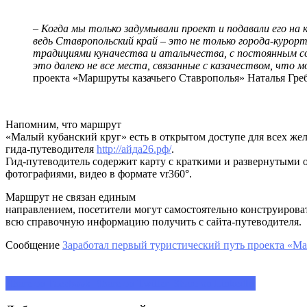
– Когда мы только задумывали проект и подавали его на
ведь Ставропольский край – это не только города-курор
традициями куначества и аталычества, с постоянным со
это далеко не все места, связанные с казачеством, что
проекта «Маршруты казачьего Ставрополья» Наталья Греб
Напомним, что маршрут
«Малый кубанский круг» есть в открытом доступе для всех же
гида-путеводителя
http://айда26.рф/
.
Гид-путеводитель содержит карту с краткими и развернутыми 
фотографиями, видео в формате vr360°.
Маршрут не связан единым
направлением, посетители могут самостоятельно конструироват
всю справочную информацию получить с сайта-путеводителя.
Сообщение
Заработал первый туристический путь проекта «М
Share on Facebook
Share on Twitter
Share on LinkedIn