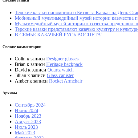
Свежие записи
Терские казаки напомнили о Битве за Кавказ на День Ста
Мобильный мультимедийный музей истории казачества по
Мультимедийный музей истории казачества представил 
Терские казаки представляют казачью культуру и культ
В СЕМЬЕ КАЗАЧЬЕЙ РУСЬ ВОСПЕТА!
Свежие комментарии
Colin
к записи
Designer glasses
Brian
к записи
Heritage backpack
David
к записи
Quartz watch
Jillian
к записи
Glass canister
Amber
к записи
Rocket Armchair
Архивы
Сентябрь 2024
Июнь 2024
Ноябрь 2023
Август 2023
Июль 2023
Май 2023