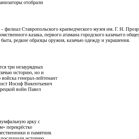
ганизаторы отобрали
– филиал Ставропольского краеведческого музея им. Г. Н. Проз
омственного казака, первого атамана городского казачьего обще
быта, редкие образцы оружия, казачью одежду и украшения.
тся три незаурядных
зачью историю, но и
о войска генерал-лейтенант
лист Иосиф Викентьевич
урецкой войн Павел
риумфальную арку с
м» перекрёстке
шественники и памятник
е послушали историю