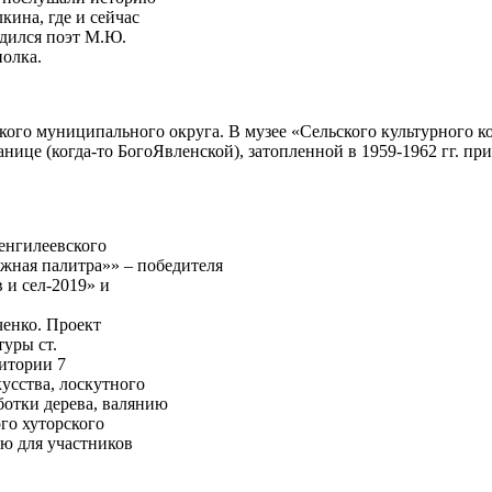
кина, где и сейчас
одился поэт М.Ю.
полка.
ого муниципального округа. В музее «Сельского культурного ко
нице (когда-то БогоЯвленской), затопленной в 1959-1962 гг. пр
Сенгилеевского
жная палитра»» – победителя
 и сел-2019» и
ченко. Проект
уры ст.
ритории 7
усства, лоскутного
ботки дерева, валянию
го хуторского
ию для участников