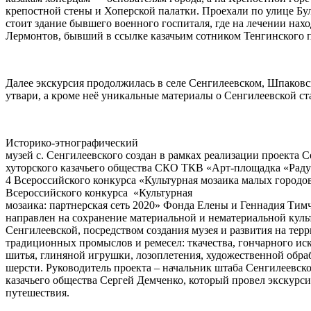
крепостной стены и Хоперской палатки. Проехали по улице Бул
стоит здание бывшего военного госпиталя, где на лечении нах
Лермонтов, бывший в ссылке казачьим сотником Тенгинского 
Далее экскурсия продолжилась в селе Сенгилеевском, Шпаковск
утвари, а кроме неё уникальные материалы о Сенгилеевской ста
Историко-этнографический
музей с. Сенгилеевского создан в рамках реализации проекта 
хуторского казачьего общества СКО ТКВ «Арт-площадка «Раду
4 Всероссийского конкурса «Культурная мозаика малых городов
Всероссийского конкурса «Культурная
мозаика: партнерская сеть 2020» Фонда Елены и Геннадия Тим
направлен на сохранение материальной и нематериальной культ
Сенгилеевской, посредством создания музея и развития на тер
традиционных промыслов и ремесел: ткачества, гончарного иск
шитья, глиняной игрушки, лозоплетения, художественной обра
шерсти. Руководитель проекта – начальник штаба Сенгилеевско
казачьего общества Сергей Демченко, который провел экскурс
путешествия.