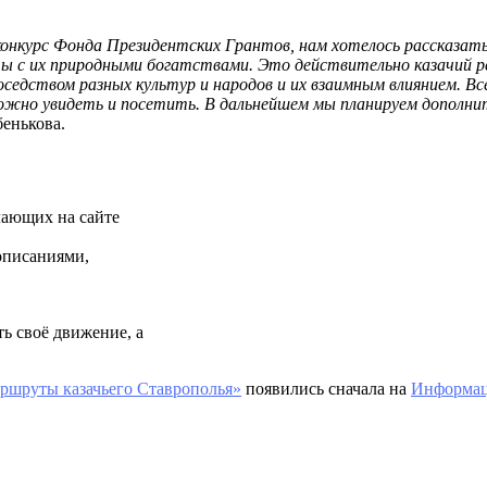
 конкурс Фонда Президентских Грантов, нам хотелось рассказа
ты с их природными богатствами. Это действительно казачий ре
седством разных культур и народов и их взаимным влиянием. Вс
 можно увидеть и посетить. В дальнейшем мы планируем дополн
енькова.
лающих на сайте
описаниями,
ь своё движение, а
аршруты казачьего Ставрополья»
появились сначала на
Информац