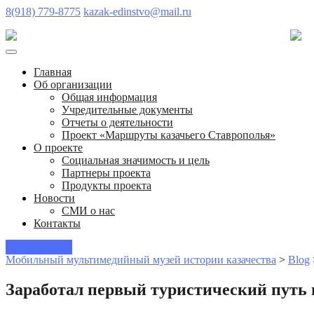
8(918) 779-8775
kazak-edinstvo@mail.ru
Главная
Об организации
Общая информация
Учредительные документы
Отчеты о деятельности
Проект «Маршруты казачьего Ставрополья»
О проекте
Социальная значимость и цель
Партнеры проекта
Продукты проекта
Новости
СМИ о нас
Контакты
Пишите нам!
Мобильный мультимедийный музей истории казачества
>
Blog
Заработал первый туристический путь