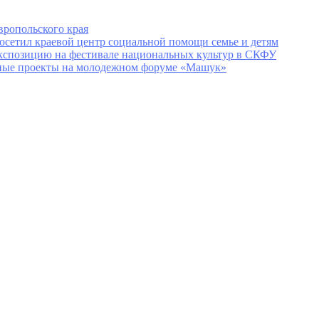
вропольского края
сетил краевой центр социальной помощи семье и детям
экспозицию на фестивале национальных культур в СКФУ
урные проекты на молодежном форуме «Машук»