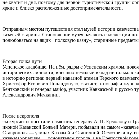
не хватит и дня, поэтому для первой туристической группы ор
яркие и близко расположенные достопримечательности.
Отправным местом путешествия стал музей истории казачества 
казачьей старины. Становление музея началось с коллекции пот
полюбоваться на ящик-«полковую казну», старинные предметы 
Вторая точка пути –
Успенское кладбище. На нём, рядом с Успенским храмом, покоя
исторических личности, внесших немалый вклад не только в ка
в историю региона: первый наказной атаман Терского казачьег
Христофор Егорович Попандопуло, статист, этнограф и журна
Бентковский и генерал-майор, участник Кавказской и русско-т
Александрович Мачканин.
После некрополя
экскурсанты посетили памятник генералу А. П. Ермолову и Т
иконой Казанской Божьей Матери, побывали на самом «казачье
Ставрополя — улицах Казачьей и Станичной. Осмотрели путе
казакам хоперцам — основателям города, а на Крепостной гор