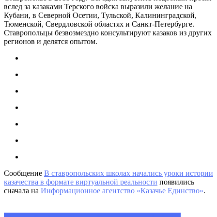
вслед за казаками Терского войска выразили желание на
Кубани, в Северной Осетии, Тульской, Калининградской,
Тюменской, Свердловской областях и Санкт-Петербурге.
Ставропольцы безвозмездно консультируют казаков из других
регионов и делятся опытом.
Сообщение
В ставропольских школах начались уроки истории
казачества в формате виртуальной реальности
появились
сначала на
Информационное агентство «Казачье Единство»
.