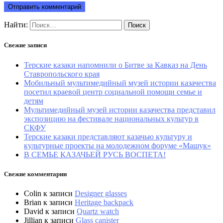
Найти:
Свежие записи
Терские казаки напомнили о Битве за Кавказ на День
Ставропольского края
Мобильный мультимедийный музей истории казачества
посетил краевой центр социальной помощи семье и
детям
Мультимедийный музей истории казачества представил
экспозицию на фестивале национальных культур в
СКФУ
Терские казаки представляют казачью культуру и
культурные проекты на молодежном форуме «Машук»
В СЕМЬЕ КАЗАЧЬЕЙ РУСЬ ВОСПЕТА!
Свежие комментарии
Colin
к записи
Designer glasses
Brian
к записи
Heritage backpack
David
к записи
Quartz watch
Jillian
к записи
Glass canister