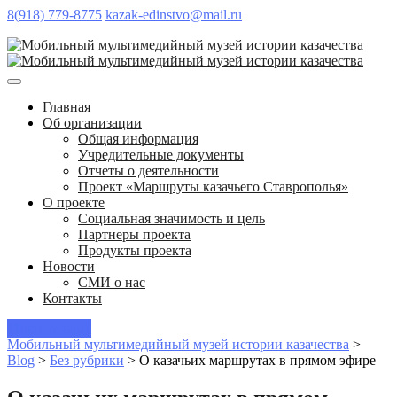
8(918) 779-8775
kazak-edinstvo@mail.ru
Главная
Об организации
Общая информация
Учредительные документы
Отчеты о деятельности
Проект «Маршруты казачьего Ставрополья»
О проекте
Социальная значимость и цель
Партнеры проекта
Продукты проекта
Новости
СМИ о нас
Контакты
Пишите нам!
Мобильный мультимедийный музей истории казачества
>
Blog
>
Без рубрики
>
О казачьих маршрутах в прямом эфире