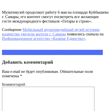
Мультимузей продолжит работу 6 мая на площади Куйбышева
г. Самары, его контент смогут посмотреть все желающие
гости международного фестиваля «Гитары в строю».
Сообщение
Мобильный мультимедийный музей истории
казачества увидели жители г. Самары
появились сначала на
Информационное агентство «Казачье Единство»
.
Share on Facebook
Share on Twitter
Share on LinkedIn
Добавить комментарий
Ваш e-mail не будет опубликован.
Обязательные поля
помечены
*
Комментарий