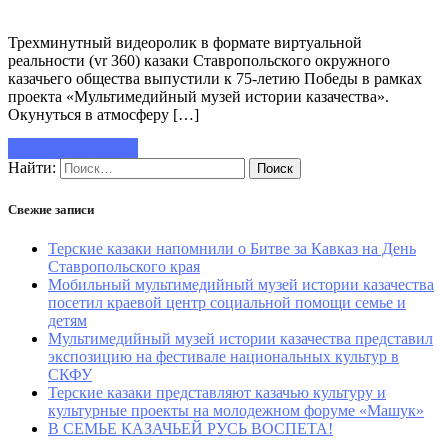
Трехминутный видеоролик в формате виртуальной
реальности (vr 360) казаки Ставропольского окружного
казачьего общества выпустили к 75-летию Победы в рамках
проекта «Мультимедийный музей истории казачества».
Окунуться в атмосферу […]
Читать полностью
Найти:
Свежие записи
Терские казаки напомнили о Битве за Кавказ на День
Ставропольского края
Мобильный мультимедийный музей истории казачества
посетил краевой центр социальной помощи семье и
детям
Мультимедийный музей истории казачества представил
экспозицию на фестивале национальных культур в
СКФУ
Терские казаки представляют казачью культуру и
культурные проекты на молодежном форуме «Машук»
В СЕМЬЕ КАЗАЧЬЕЙ РУСЬ ВОСПЕТА!