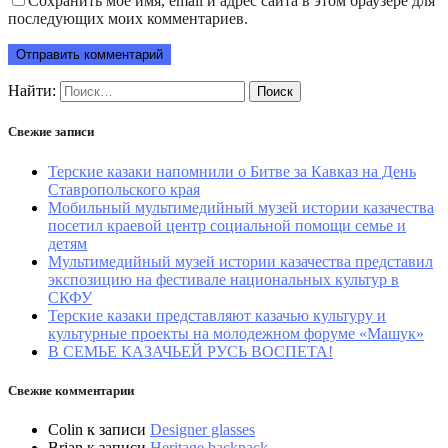
Сохранить моё имя, email и адрес сайта в этом браузере для
последующих моих комментариев.
Найти:
Свежие записи
Терские казаки напомнили о Битве за Кавказ на День
Ставропольского края
Мобильный мультимедийный музей истории казачества
посетил краевой центр социальной помощи семье и
детям
Мультимедийный музей истории казачества представил
экспозицию на фестивале национальных культур в
СКФУ
Терские казаки представляют казачью культуру и
культурные проекты на молодежном форуме «Машук»
В СЕМЬЕ КАЗАЧЬЕЙ РУСЬ ВОСПЕТА!
Свежие комментарии
Colin
к записи
Designer glasses
Brian
к записи
Heritage backpack