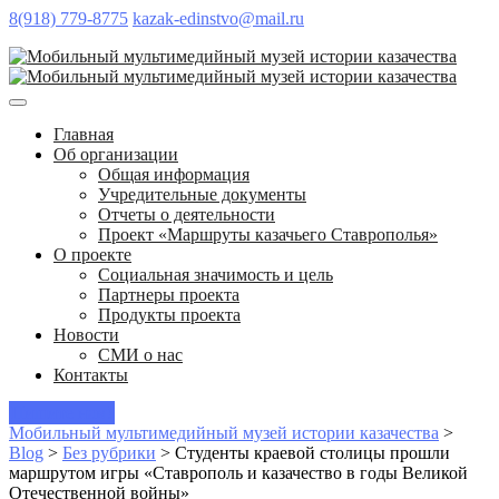
8(918) 779-8775
kazak-edinstvo@mail.ru
Главная
Об организации
Общая информация
Учредительные документы
Отчеты о деятельности
Проект «Маршруты казачьего Ставрополья»
О проекте
Социальная значимость и цель
Партнеры проекта
Продукты проекта
Новости
СМИ о нас
Контакты
Пишите нам!
Мобильный мультимедийный музей истории казачества
>
Blog
>
Без рубрики
>
Студенты краевой столицы прошли
маршрутом игры «Ставрополь и казачество в годы Великой
Отечественной войны»