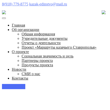
8(918) 779-8775
kazak-edinstvo@mail.ru
Главная
Об организации
Общая информация
Учредительные документы
Отчеты о деятельности
Проект «Маршруты казачьего Ставрополья»
О проекте
Социальная значимость и цель
Партнеры проекта
Продукты проекта
Новости
СМИ о нас
Контакты
Пишите нам!