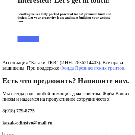
Interested? Let's get in touch!
LeadEngine is a fully packed practical tool of premium built and
design. Let your creativity loose and start building your website
now.
Get started
Ассоциация "Казаки ТКВ" (ИНН: 2636214403). Все права
защищены. При поддержке
Фонда Президентских грантов.
Есть что предложить? Напишите нам.
Мы всегда рады любой помощи - даже советом. Ждём Ваших
писем и надеемся на продуктивное сотрудничество!
8(918) 779-8775
kazak-edinstvo@mail.ru