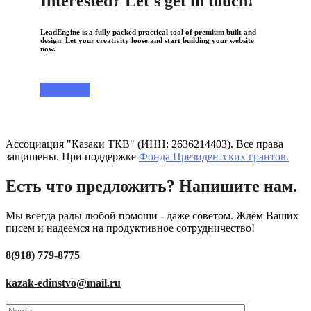
Interested? Let's get in touch!
LeadEngine is a fully packed practical tool of premium built and
design. Let your creativity loose and start building your website
now.
Get started
Ассоциация "Казаки ТКВ" (ИНН: 2636214403). Все права
защищены. При поддержке
Фонда Президентских грантов.
Есть что предложить? Напишите нам.
Мы всегда рады любой помощи - даже советом. Ждём Ваших
писем и надеемся на продуктивное сотрудничество!
8(918) 779-8775
kazak-edinstvo@mail.ru